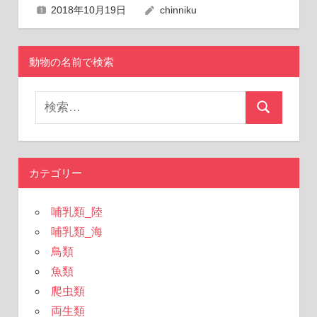
2018年10月19日
chinniku
動物の名前で検索
検
検
索
索
対
象:
カテゴリー
哺乳類_陸
哺乳類_海
鳥類
魚類
爬虫類
両生類