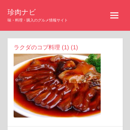
コ
珍肉ナビ
ン
MENU
テ
味・料理・購入のグルメ情報サイト
ン
ツ
へ
ラクダのコブ料理 (1) (1)
ス
キ
ッ
プ