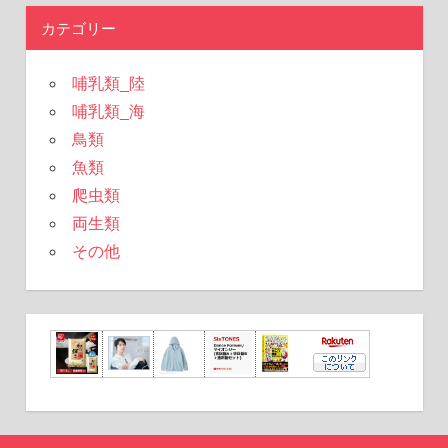
象:
カテゴリー
哺乳類_陸
哺乳類_海
鳥類
魚類
爬虫類
両生類
その他