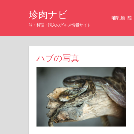
コ
珍肉ナビ
ン
哺乳類_陸
テ
味・料理・購入のグルメ情報サイト
ン
ツ
へ
ス
ハブの写真
キ
ッ
プ