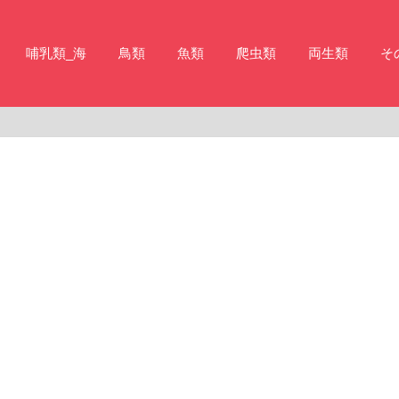
哺乳類_海
鳥類
魚類
爬虫類
両生類
そ