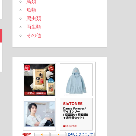
鳥類
魚類
爬虫類
両生類
その他