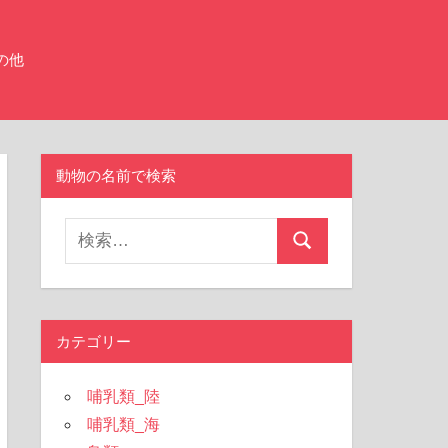
の他
動物の名前で検索
検
検
索
索
対
象:
カテゴリー
哺乳類_陸
哺乳類_海