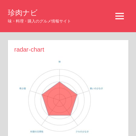
コ
珍肉ナビ
ン
MENU
テ
味・料理・購入のグルメ情報サイト
ン
ツ
へ
radar-chart
ス
キ
ッ
プ