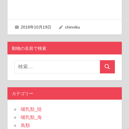
2018年10月19日
chinniku
動物の名前で検索
検
検
索
索
対
象:
カテゴリー
哺乳類_陸
哺乳類_海
鳥類