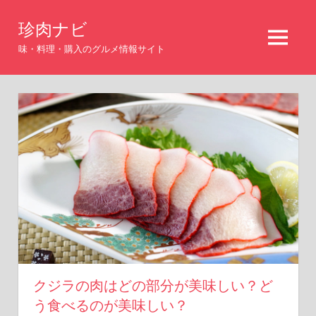
コ
珍肉ナビ
ン
MENU
テ
味・料理・購入のグルメ情報サイト
ン
ツ
へ
ス
キ
ッ
プ
クジラの肉はどの部分が美味しい？ど
う食べるのが美味しい？