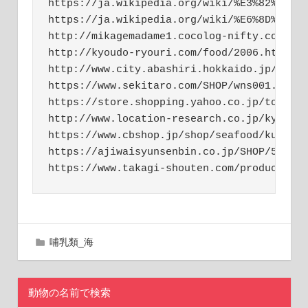
https://ja.wikipedia.org/wiki/%E3%82%AF%E3
https://ja.wikipedia.org/wiki/%E6%8D%95%E9
http://mikagemadame1.cocolog-nifty.com/blo
http://kyoudo-ryouri.com/food/2006.html

http://www.city.abashiri.hokkaido.jp/380su
https://www.sekitaro.com/SHOP/wns001.html

https://store.shopping.yahoo.co.jp/toretor
http://www.location-research.co.jp/kyoudor
https://www.cbshop.jp/shop/seafood/kujira.
https://ajiwaisyunsenbin.co.jp/SHOP/5100.h
https://www.takagi-shouten.com/products/d
哺
2018年10月15日
chinniku
哺乳類_海
乳
類
海
動物の名前で検索
通