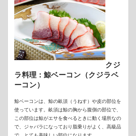
クジ
ラ料理
：
鯨ベーコン（クジラベ
ーコン）
鯨ベーコンは、鯨の畝須（うねす）や皮の部位を
使っています。
畝須は鯨の胸から腹側の部位で、
この部位は鯨がエサを食べるときに動く場所なの
で、ジャバラになっており脂乗りがよく、高級品
で、とても美味しい部位になります。