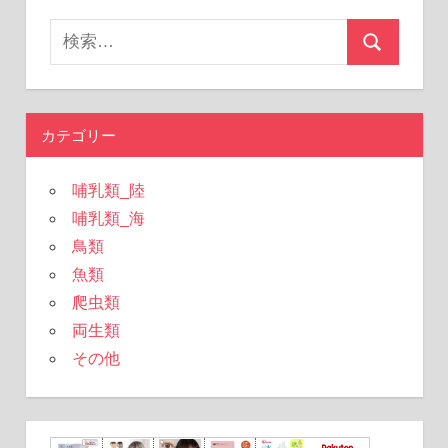
販
検
可
検
能
索
肉
索
対
象:
カテゴリー
哺乳類_陸
哺乳類_海
鳥類
魚類
爬虫類
両生類
その他