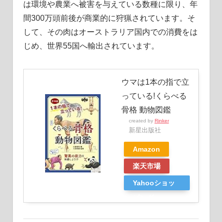
は環境や農業へ被害を与えている数種に限り、年
間300万頭前後が商業的に狩猟されています。そ
して、その肉はオーストラリア国内での消費をは
じめ、世界55国へ輸出されています。
ウマは1本の指で立
っている!くらべる
骨格 動物図鑑
created by
Rinker
新星出版社
Amazon
楽天市場
Yahooショッ
ピング