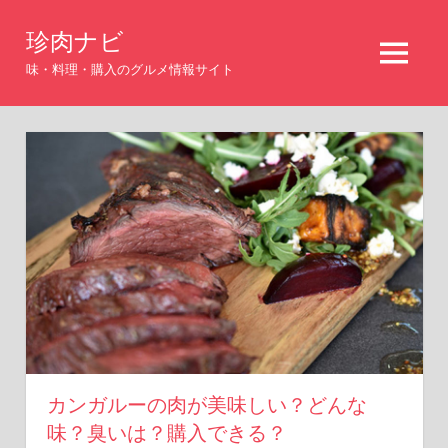
コ
珍肉ナビ
ン
MENU
テ
味・料理・購入のグルメ情報サイト
ン
ツ
へ
ス
キ
ッ
プ
カンガルーの肉が美味しい？どんな
味？臭いは？購入できる？