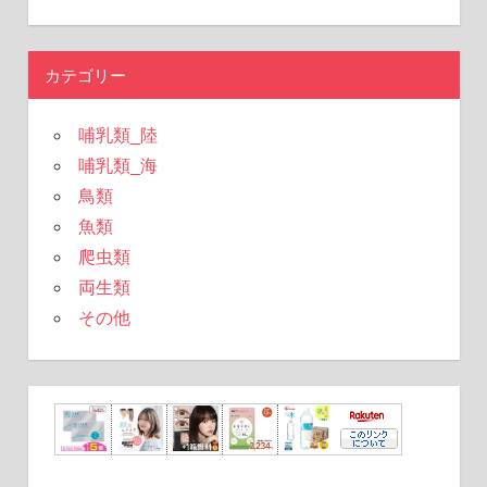
陸
索
対
象:
カテゴリー
哺乳類_陸
哺乳類_海
鳥類
魚類
爬虫類
両生類
その他