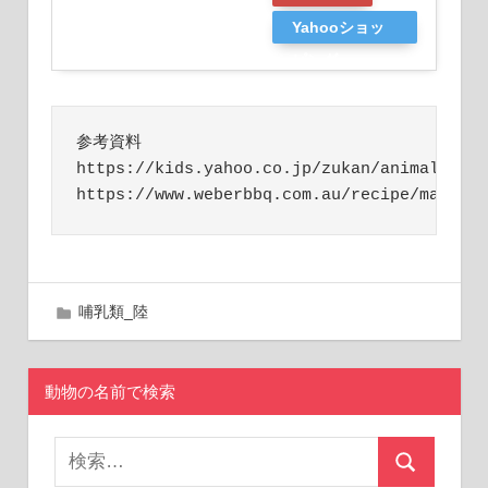
Yahooショッ
ピング
参考資料

https://kids.yahoo.co.jp/zukan/animal/kind
https://www.weberbbq.com.au/recipe/marina
哺
2018年10月14日
chinniku
哺乳類_陸
乳
類
通
動物の名前で検索
販
可
能
検
肉
検
索